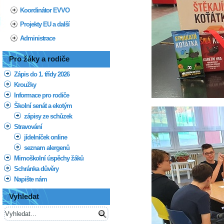
Koordinátor EVVO
Projekty EU a další
Administrace
Pro žáky a rodiče
Zápis do 1. třídy 2026
Kroužky
Informace pro rodiče
Školní senát a ekotým
zápisy ze schůzek
Stravování
jídelníček online
seznam alergenů
Mimoškolní úspěchy žáků
Schránka důvěry
Napište nám
Vyhledat