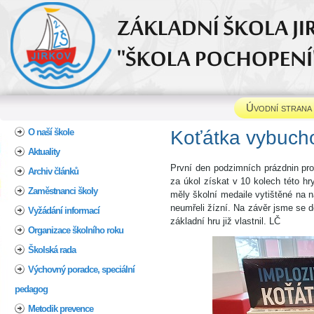
Úvodní strana
Home
O naší škole
Koťátka vybuch
Aktuality
První den podzimních prázdnin pro
Archiv článků
za úkol získat v 10 kolech této hr
Zaměstnanci školy
měly školní medaile vytištěné na n
neumřeli žízní. Na závěr jsme se d
Vyžádání informací
základní hru již vlastnil. LČ
Organizace školního roku
Školská rada
Výchovný poradce, speciální
pedagog
Metodik prevence