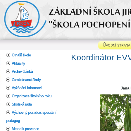
Úvodní strana
Home
O naší škole
Koordinátor EV
Aktuality
Archiv článků
Zaměstnanci školy
Vyžádání informací
Jana
Organizace školního roku
Školská rada
Výchovný poradce, speciální
pedagog
Metodik prevence