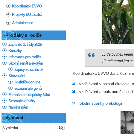
Koordinátor EVVO
Projekty EU a další
Administrace
Pro žáky a rodiče
Zápis do 1. třídy 2026
Kroužky
„Lidé by měli vědět 
Informace pro rodiče
„Země nemá jen sed
Školní senát a ekotým
zápisy ze schůzek
Koordinátorka EVVO Jana Kužminská
Stravování
jídelníček online
vzdělávání v oblasti ekologie, 
seznam alergenů
vzdělávání a realizace činnost
Mimoškolní úspěchy žáků
Schránka důvěry
Školní stránky o ekologii
Napište nám
Vyhledat