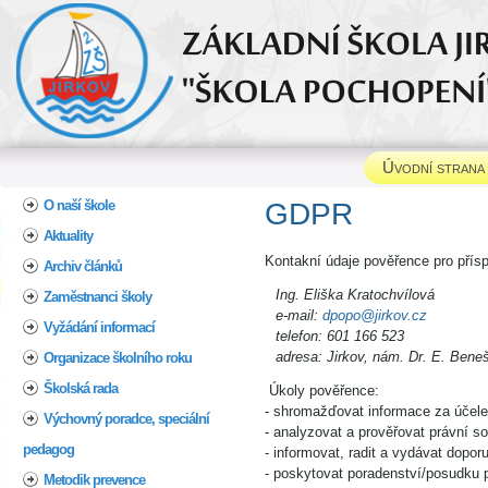
Úvodní strana
Home
O naší škole
GDPR
Aktuality
Kontakní údaje pověřence pro přís
Archiv článků
Ing. Eliška Kratochvílová
Zaměstnanci školy
e-mail:
dpopo@jirkov.cz
Vyžádání informací
telefon: 601 166 523
adresa: Jirkov, nám. Dr. E. Bene
Organizace školního roku
Školská rada
Úkoly pověřence:
- shromažďovat informace za účele
Výchovný poradce, speciální
- analyzovat a prověřovat právní s
pedagog
- informovat, radit a vydávat dopor
- poskytovat poradenství/posudku p
Metodik prevence