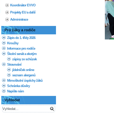
Koordinátor EVVO
Projekty EU a další
Administrace
Pro žáky a rodiče
Zápis do 1. třídy 2026
Kroužky
Informace pro rodiče
Školní senát a ekotým
zápisy ze schůzek
Stravování
jídelníček online
seznam alergenů
Mimoškolní úspěchy žáků
Schránka důvěry
Napište nám
Vyhledat