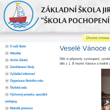
Úvodní strana
Home
O naší škole
Veselé Vánoce o
Aktuality
Děti si připravily vystoupení, vyr
Archiv článků
děti z 1. B hezké Vánoce a hodně 
Zaměstnanci školy
Vyžádání informací
Organizace školního roku
Školská rada
Výchovný poradce, speciální
pedagog
Metodik prevence