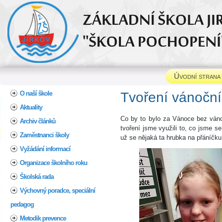
Úvodní strana
Home
O naší škole
Tvoření vánoční
Aktuality
Co by to bylo za Vánoce bez vánoč
Archiv článků
tvoření jsme využili to, co jsme se
Zaměstnanci školy
už se nějaká ta hrubka na přáníčku v
Vyžádání informací
Organizace školního roku
Školská rada
Výchovný poradce, speciální
pedagog
Metodik prevence