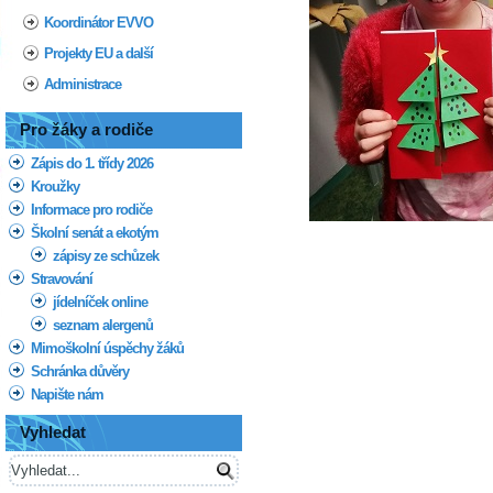
Koordinátor EVVO
Projekty EU a další
Administrace
Pro žáky a rodiče
Zápis do 1. třídy 2026
Kroužky
Informace pro rodiče
Školní senát a ekotým
zápisy ze schůzek
Stravování
jídelníček online
seznam alergenů
Mimoškolní úspěchy žáků
Schránka důvěry
Napište nám
Vyhledat