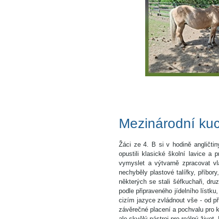
Mezinárodní kuc
Žáci ze 4. B si v hodině angličti
opustili klasické školní lavice 
vymyslet a výtvarně zpracovat v
nechyběly plastové talířky, příbor
některých se stali šéfkuchaři, druz
podle připraveného jídelního lístk
cizím jazyce zvládnout vše - od při
závěrečné placení a pochvalu pro ku
ale skvělý nástroj pro reálný život.