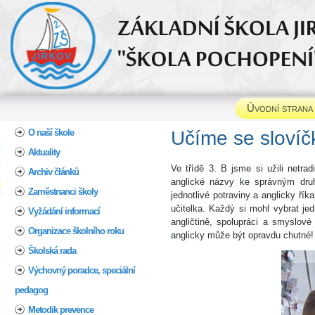
Úvodní strana
Home
O naší škole
Učíme se slovíč
Aktuality
Ve třídě 3. B jsme si užili netra
Archiv článků
anglické názvy ke správným dru
Zaměstnanci školy
jednotlivé potraviny a anglicky říka
učitelka. Každý si mohl vybrat jed
Vyžádání informací
angličtině, spolupráci a smyslov
Organizace školního roku
anglicky může být opravdu chutné!
Školská rada
Výchovný poradce, speciální
pedagog
Metodik prevence