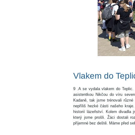
Vlakem do Tepli
9 .A se vydala vlakem do Teplic. 
asistentkou Nikčou do víru seve
Kadaně, tak jsme trénovali různé 
nepříliš hezké části našeho kraje
historií lázeňství. Kolem divad
který jsme prošli. Žáci dostali
příjemné bez deště. Máme před seb