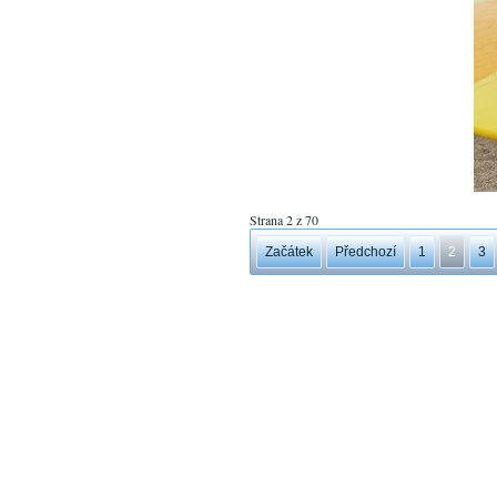
Strana 2 z 70
Začátek
Předchozí
1
2
3