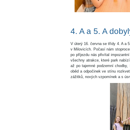
4. A a 5. A doby
V úterý 16. června se třídy 4. A a
v Milovicích. Počasí nám stoproce
po příjezdu nás přivítal impozant
všechny atrakce, které park nabízí
až po tajemné podzemní chodby, k
oběd a odpočinek ve stínu rozkvetl
zážitků, nových vzpomínek a s úsmě