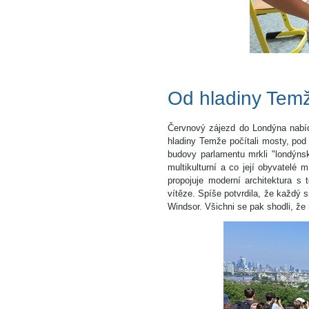
Od hladiny Temže
Červnový zájezd do Londýna nabídl
hladiny Temže počítali mosty, pod
budovy parlamentu mrkli "londýns
multikulturní a co její obyvatelé 
propojuje moderní architektura s 
vítěze. Spíše potvrdila, že každý 
Windsor. Všichni se pak shodli, že 