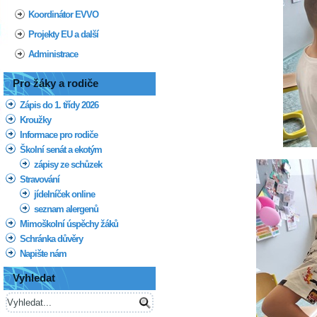
Koordinátor EVVO
Projekty EU a další
Administrace
Pro žáky a rodiče
Zápis do 1. třídy 2026
Kroužky
Informace pro rodiče
Školní senát a ekotým
zápisy ze schůzek
Stravování
jídelníček online
seznam alergenů
Mimoškolní úspěchy žáků
Schránka důvěry
Napište nám
Vyhledat