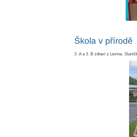
Škola v přírodě
3 .A a 3. B zdraví z Levína. Sluníč