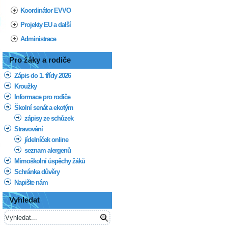
Koordinátor EVVO
Projekty EU a další
Administrace
Pro žáky a rodiče
Zápis do 1. třídy 2026
Kroužky
Informace pro rodiče
Školní senát a ekotým
zápisy ze schůzek
Stravování
jídelníček online
seznam alergenů
Mimoškolní úspěchy žáků
Schránka důvěry
Napište nám
Vyhledat