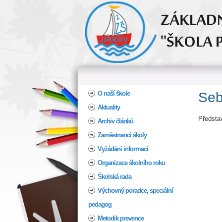
Home
O naší škole
Seb
Aktuality
Představ
Archiv článků
Zaměstnanci školy
Vyžádání informací
Organizace školního roku
Školská rada
Výchovný poradce, speciální
pedagog
Metodik prevence