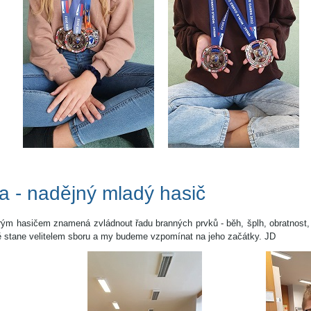
a - nadějný mladý hasič
rým hasičem znamená zvládnout řadu branných prvků - běh, šplh, obratnost, r
tě stane velitelem sboru a my budeme vzpomínat na jeho začátky. JD