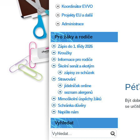
Koordinátor EVVO
Projekty EU a další
Administrace
Pro žáky a rodiče
Zápis do 1. třídy 2026
Kroužky
Informace pro rodiče
Školní senát a ekotým
zápisy ze schůzek
Stravování
Péť
jídelníček online
seznam alergenů
Mimoškolní úspěchy žáků
Být dob
Schránka důvěry
se urči
Napište nám
Vyhledat