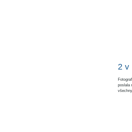
2 v
Fotogra
poslala 
všechny