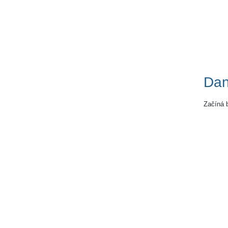
Dani
Začíná b