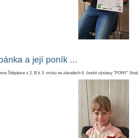
ánka a její poník ...
jeme Štěpánce z 2. B k 3. místu na závodech 6. české výstavy "PONY" Stra