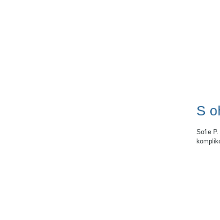
S o
Sofie P.
kompliko