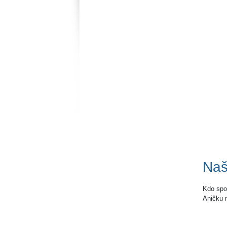
Naš
Kdo spor
Aničku m