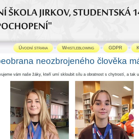
Úvodní strana
Whistleblowing
GDPR
K
eobrana neozbrojeného člověka má 
ujeme vám naše žáky, kteří umí skloubit sílu a obratnost s chytrostí, a tak 