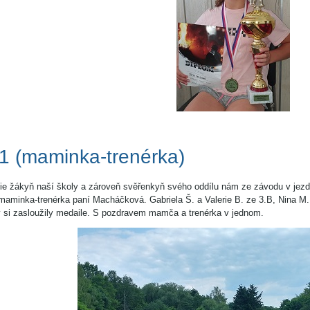
 1 (maminka-trenérka)
fie žákyň naší školy a zároveň svěřenkyň svého oddílu nám ze závodu v je
maminka-trenérka paní Macháčková. Gabriela Š. a Valerie B. ze 3.B, Nina M. 
 si zasloužily medaile. S pozdravem mamča a trenérka v jednom.