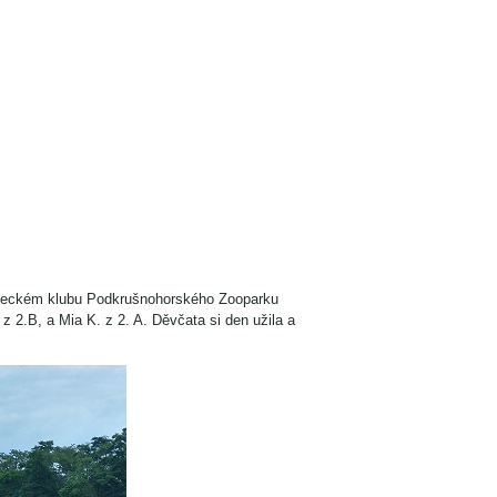
zdeckém klubu Podkrušnohorského Zooparku
z 2.B, a Mia K. z 2. A. Děvčata si den užila a