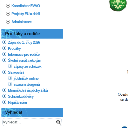
Koordinátor EVVO
Projekty EU a další
Administrace
Pro žáky a rodiče
Zápis do 1. třídy 2026
Kroužky
Informace pro rodiče
Školní senát a ekotým
zápisy ze schůzek
Stravování
jídelníček online
seznam alergenů
Mimoškolní úspěchy žáků
Schránka důvěry
Napište nám
Vyhledat