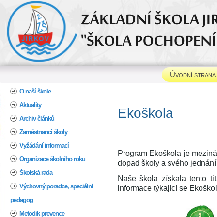
Úvodní strana
Home
O naší škole
Aktuality
Ek
Archiv článků
Zaměstnanci školy
Vyžádání informací
Program Ekoškola je mezinár
Organizace školního roku
dopad školy a svého jednání n
Školská rada
Naše škola získala tento ti
Výchovný poradce, speciální
informace týkající se Ekoško
pedagog
Metodik prevence