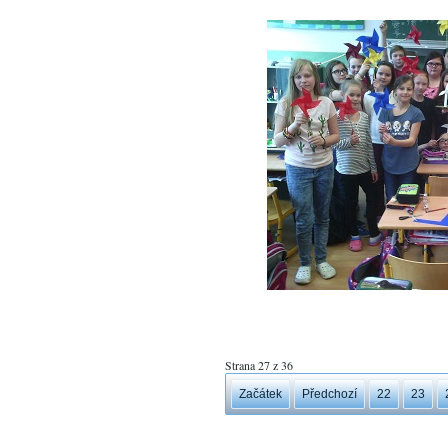
Strana 27 z 36
Začátek
Předchozí
22
23