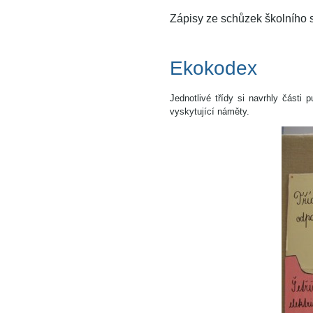
Zápisy ze schůzek školního
Ekokodex
Jednotlivé třídy si navrhly část
vyskytující náměty.