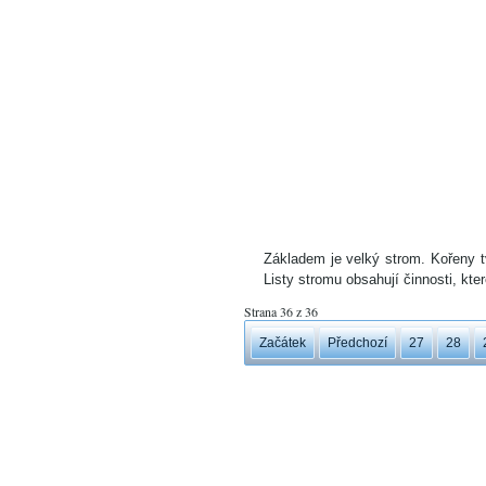
Základem je velký strom. Kořeny t
Listy stromu obsahují činnosti, kter
Strana 36 z 36
Začátek
Předchozí
27
28