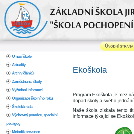
Úvodní strana
Home
O naší škole
Aktuality
Ek
Archiv článků
Zaměstnanci školy
Vyžádání informací
Program Ekoškola je mezinár
Organizace školního roku
dopad školy a svého jednání n
Školská rada
Naše škola získala tento ti
Výchovný poradce, speciální
informace týkající se Ekoško
pedagog
Metodik prevence