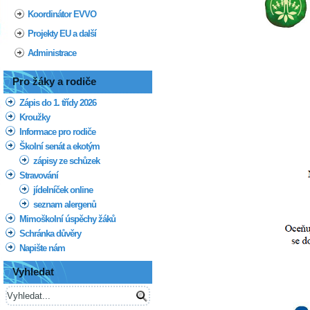
Koordinátor EVVO
Projekty EU a další
Administrace
Pro žáky a rodiče
Zápis do 1. třídy 2026
Kroužky
Informace pro rodiče
Školní senát a ekotým
zápisy ze schůzek
Stravování
jídelníček online
seznam alergenů
Mimoškolní úspěchy žáků
Schránka důvěry
Napište nám
Vyhledat