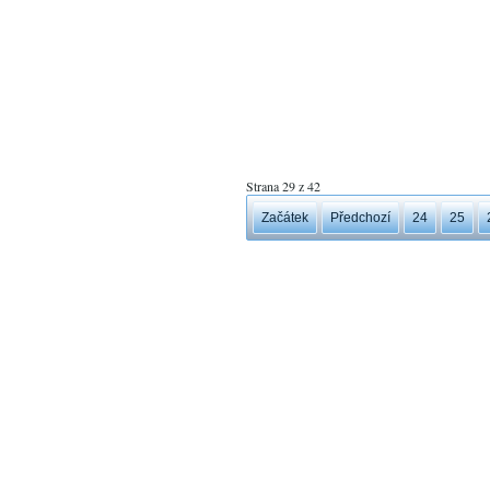
Strana 29 z 42
Začátek
Předchozí
24
25