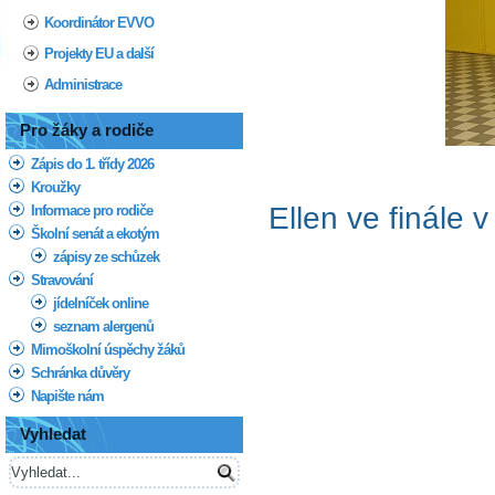
Koordinátor EVVO
Projekty EU a další
Administrace
Pro žáky a rodiče
Zápis do 1. třídy 2026
Kroužky
Ellen ve finále 
Informace pro rodiče
Školní senát a ekotým
zápisy ze schůzek
Stravování
jídelníček online
seznam alergenů
Mimoškolní úspěchy žáků
Schránka důvěry
Napište nám
Vyhledat