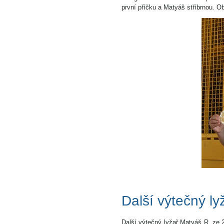
první příčku a Matyáš stříbrnou. 
Další výtečný ly
Další výtečný lyžař Matyáš R. ze 