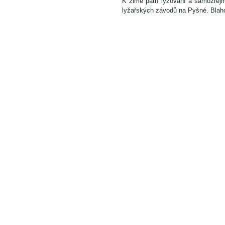
K zimě patří lyžování a samozřejm
lyžařských závodů na Pyšné. Blaho