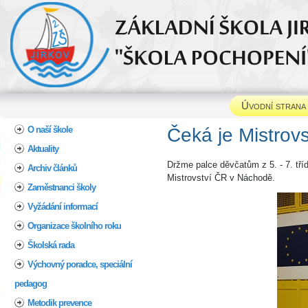
Úvodní strana
Home
O naší škole
Čeká je Mistrov
Aktuality
Držme palce děvčatům z 5. - 7. tříd
Archiv článků
Mistrovství ČR v Náchodě.
Zaměstnanci školy
Vyžádání informací
Organizace školního roku
Školská rada
Výchovný poradce, speciální
pedagog
Metodik prevence