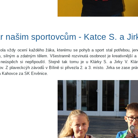
r našim sportovcům - Katce S. a Jirk
ola vždy ocení každého žáka, kterému se pohyb a sport stal potřebou, je
, silným a zdatným tělem. Všestranně rozvinutá osobnost je kreativnější a
 neúspěch si nepřipouští. Stejně tak tomu je u Klárky S. a Jirky V. Klár
v. Z plaveckcýh závodů v Bílině si přivezla 2. a 3. místo. Jirka se zase p
a Kahovce za SK Ervěnice.