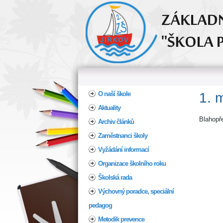
Home
O naší škole
1. m
Aktuality
Blahopř
Archiv článků
Zaměstnanci školy
Vyžádání informací
Organizace školního roku
Školská rada
Výchovný poradce, speciální
pedagog
Metodik prevence