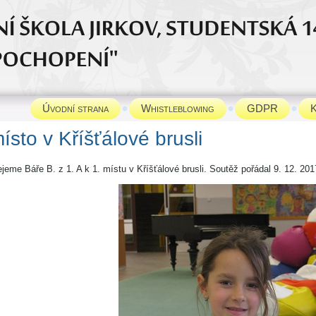
Úvodní strana
Whistleblowing
GDPR
K
ísto v Kříšťálové brusli
ejeme Báře B. z 1. A k 1. místu v Kříšťálové brusli. Soutěž pořádal 9. 12. 