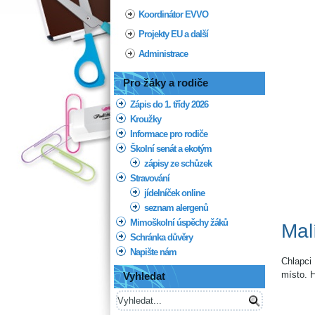
Koordinátor EVVO
Projekty EU a další
Administrace
Pro žáky a rodiče
Zápis do 1. třídy 2026
Kroužky
Informace pro rodiče
Školní senát a ekotým
zápisy ze schůzek
Stravování
jídelníček online
seznam alergenů
Mimoškolní úspěchy žáků
Mal
Schránka důvěry
Napište nám
Chlapci
místo. 
Vyhledat