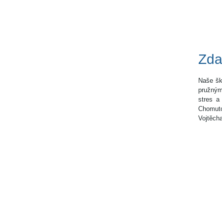
Zda
Naše šk
pružným
stres a
Chomuto
Vojtěch