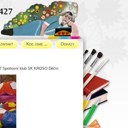
ontakt
Kde jsme ...
Odkazy
2017 Sportovní klub SK KROSO Děčín.