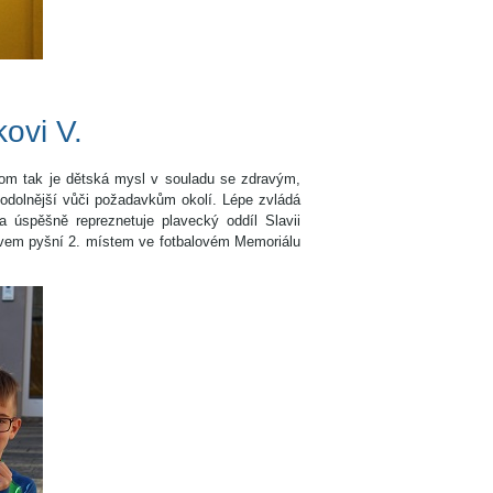
ovi V.
nom tak je dětská mysl v souladu se zdravým,
 odolnější vůči požadavkům okolí. Lépe zvládá
a úspěšně repreznetuje plavecký oddíl Slavii
rávem pyšní 2. místem ve fotbalovém Memoriálu