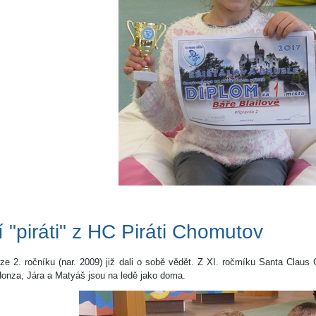
í "piráti" z HC Piráti Chomutov
 ze 2. ročníku (nar. 2009) již dali o sobě vědět. Z XI. ročmíku Santa Clau
Honza, Jára a Matyáš jsou na ledě jako doma.